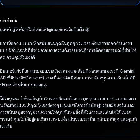
โหวตแล้ว
การทำงาน
มุ่งหน้าสู่วันที่สดใสด้วยแอปดูแลสุขภาพจิตธีมผึ้ง 🐝
แอปนี้ออกแบบมาเพื่อสนับสนุนคุณในทุกๆ ช่วงเวลา ตั้งแต่การออกกำลังกาย
แบบมีคําแนะนําที่ช่วยผ่อนคลายความกังวลไปจนถึงการติดตามอารมณ์ที่ช่วยให้
คุณควบคุมตัวเองได้
อินเทอร์เฟซที่แสนสวยของเราสร้างสภาพแวดล้อมที่ผ่อนคลาย ขณะที่ Gemini
API ที่มีประสิทธิภาพจะทำงานเบื้องหลังเพื่อมอบการสนับสนุนแบบเรียลไทม์ที่
ปรับเปลี่ยนในแบบของคุณ
ไม่ว่าคุณจะกำลังเผชิญกับวิกฤตหรือแค่ต้องการพูดคุยแบบสบายๆ แอปของเรา
พร้อมที่จะแนะนำคุณ ฟีเจอร์ต่างๆ เช่น เซสชันการบำบัด ผู้ช่วยเสมือนจริง และ
การสนับสนุนจากชุมชนจะช่วยให้คุณค้นพบสิ่งที่ต้องการและเติบโตได้ โปรด
ทราบว่าคุณไม่ได้อยู่คนเดียว เราพบเพื่อนในช่วงเวลาที่ยากลำบากที่สุด และคุณก็
เช่นกัน