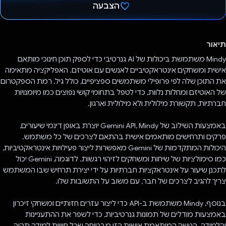
הצבעה
הצבעת!
תיאור
Mindy משתמשת ביכולות של AI גנרטיבי כדי לספק תוכן חינוכי מותאם
אישית ומשחקים אינטראקטיביים לאנשים עם אוטיזם. האפליקציה מתאימה
את התוכן שלה לפי פרופילי משתמשים ספציפיים, כולל גיל, רמת הספקטרום
של האוטיזם ומחלות נלוות, כדי לטפל בתחומי קושי נפוצים כמו מיומנויות
חברתיות, תקשורת מילולית ולא מילולית וארגון.
באמצעות השילוב של Gemini API, Mindy יוצרת באופן דינמי שיעורים,
פרקים ותרחישים מותאמים אישית בהתאם לצרכים של כל משתמש.
היכולות המתקדמות של Gemini מאפשרות ליצור פעילויות אינטראקטיביות,
כמו סימולציות של שיחות ומשחקים לזיהוי רגשות. לדוגמה, Gemini יכול
לתכנן שיעור על אינטראקציות חברתיות על ידי יצירת תרחיש שבו המשתמש
צריך להגיב לצרכים של חבר, עם משוב על התשובות שלו.
בנוסף, Mindy משתמשת ב-API כדי ליצור עזרים חזותיים ומשחקי זיכרון
באמצעות מודלים של תמונות גנרטיביות, כדי לשפר את ההתעניינות
והלמידה. הגישה המותאמת אישית הזו מבטיחה שכל חוויית למידה תהיה