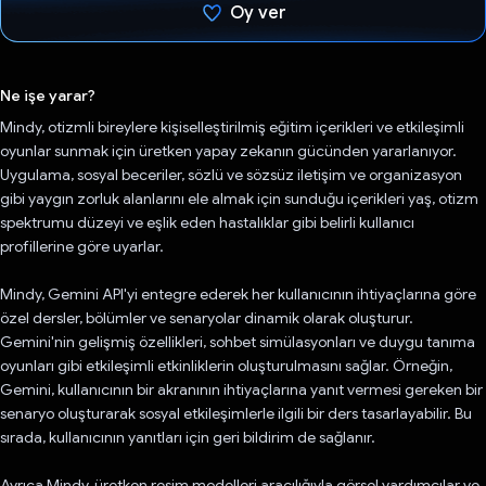
Oy ver
Oy verildi.
Ne işe yarar?
Mindy, otizmli bireylere kişiselleştirilmiş eğitim içerikleri ve etkileşimli
oyunlar sunmak için üretken yapay zekanın gücünden yararlanıyor.
Uygulama, sosyal beceriler, sözlü ve sözsüz iletişim ve organizasyon
gibi yaygın zorluk alanlarını ele almak için sunduğu içerikleri yaş, otizm
spektrumu düzeyi ve eşlik eden hastalıklar gibi belirli kullanıcı
profillerine göre uyarlar.
Mindy, Gemini API'yi entegre ederek her kullanıcının ihtiyaçlarına göre
özel dersler, bölümler ve senaryolar dinamik olarak oluşturur.
Gemini'nin gelişmiş özellikleri, sohbet simülasyonları ve duygu tanıma
oyunları gibi etkileşimli etkinliklerin oluşturulmasını sağlar. Örneğin,
Gemini, kullanıcının bir akranının ihtiyaçlarına yanıt vermesi gereken bir
senaryo oluşturarak sosyal etkileşimlerle ilgili bir ders tasarlayabilir. Bu
sırada, kullanıcının yanıtları için geri bildirim de sağlanır.
Ayrıca Mindy, üretken resim modelleri aracılığıyla görsel yardımcılar ve