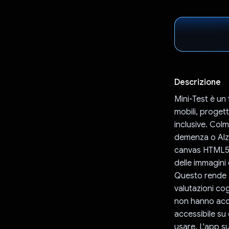
Descrizione
Mini-Test è un 
mobili, progett
inclusive. Colma
demenza o Alzh
canvas HTML5, 
delle immagini 
Questo rende M
valutazioni co
non hanno acce
accessibile su 
usare. L'app s