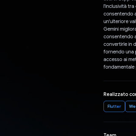
l'inclusività tr
consentendo all
un'ulteriore va
Gemini migliora
consentendo a 
convertirle in d
fornendo una p
accesso ai meto
fondamentale p
Realizzato co
Flutter
We
Team