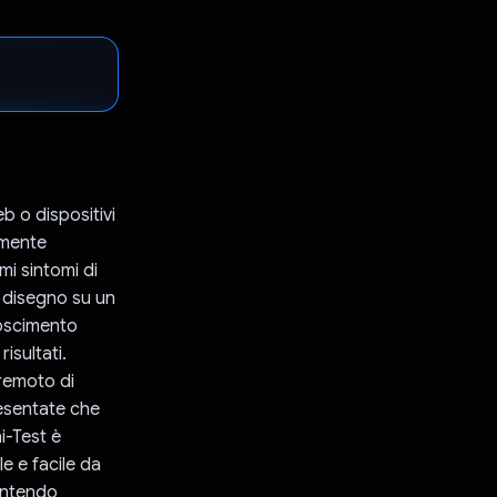
b o dispositivi
lmente
imi sintomi di
e disegno su un
noscimento
isultati.
remoto di
resentate che
i-Test è
le e facile da
rantendo