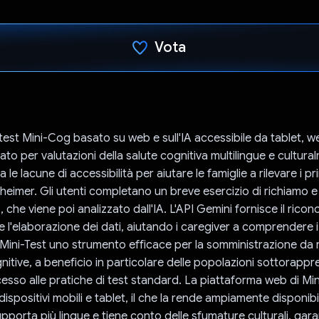
Vota
Ho votato
test Mini-Cog basato su web e sull'IA accessibile da tablet, we
ato per valutazioni della salute cognitiva multilingue e cultura
 le lacune di accessibilità per aiutare le famiglie a rilevare i pr
eimer. Gli utenti completano un breve esercizio di richiamo 
che viene poi analizzato dall'IA. L'API Gemini fornisce il rico
e l'elaborazione dei dati, aiutando i caregiver a comprendere i r
ini-Test uno strumento efficace per la somministrazione da 
gnitive, a beneficio in particolare delle popolazioni sottorapp
sso alle pratiche di test standard. La piattaforma web di Min
dispositivi mobili e tablet, il che la rende ampiamente disponibi
upporta più lingue e tiene conto delle sfumature culturali, ga