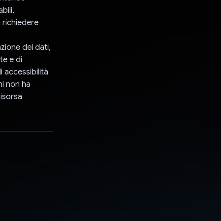
bili,
i richiedere
zione dei dati,
te e di
di accessibilità
hi non ha
risorsa