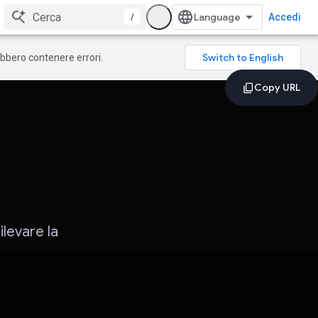
/
Accedi
rebbero contenere errori.
ilevare la