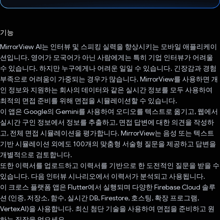
투표했습니다.
기능
MirrorView AI는 인터뷰 및 스피킹 실력을 향상시키는 모바일 애플리케이
션입니다. 영어가 모국어가 아닌 사람에게는 특히 기업 인터뷰가 어려울
수 있습니다. 하지만 누구에게나 어려운 일일 수 있습니다. 긴장감과 경험
부족으로 어려움이 가중되는 경우가 많습니다. MirrorView를 사용하면 개
인 정보와 지원하는 회사의 데이터와 같은 실시간 정보를 모두 사용하여
최적의 면접 준비를 위해 면접을 시뮬레이션할 수 있습니다.
이 앱은 Google의 Gemini를 사용하여 오디오를 텍스트로 옮기고, 웹에서
실시간 구인 정보에서 정보를 추출하고, 면접 답변에 대한 의견을 작성하
고, 전체 면접 시뮬레이션을 평가합니다. MirrorView는 음성 또는 텍스트
기반 시뮬레이션 외에도 100개의 맞춤형 서술형 질문을 제공하고 답변을
개별적으로 검토합니다.
또한 이력서를 업로드하고 이력서를 기반으로 한 도전적인 질문을 받을 수
있습니다. 다음 인터뷰 시나리오에서 이력서가 분석되고 사용됩니다.
이 크로스 플랫폼 앱은 Flutter에서 실행되며 다양한 Firebase Cloud 솔루
션 (인증, 저장소, 함수, 실시간 DB, Firestore, 호스팅, 확장 프로그램,
VertexAI)을 사용합니다. 최신 첨단 기술을 사용하여 면접을 준비하고 원
하는 직장을 얻으세요.