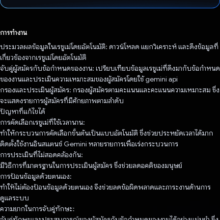
โหวตแล้ว
การทำงาน
ประมวลผลข้อมูลในเรซูเม่โดยอัตโนมัติ: ดาวน์โหลด แยกวิเคราะห์ และดึงข้อมูลที่
เกี่ยวข้องจากเรซูเม่โดยอัตโนมัติ
จับคู่ผู้สมัครกับข้อกำหนดของงาน: เปรียบเทียบข้อมูลเรซูเม่ที่ดึงมากับข้อกำหนด
ของงานและประเมินความเหมาะสมของผู้สมัครโดยใช้ gemini api
กรองและประเมินผู้สมัคร: กรองผู้สมัครตามคะแนนและคะแนนความเหมาะสม ซึ่ง
จะแสดงรายการผู้สมัครที่มีศักยภาพตามลําดับ
ปัญหาที่แก้ไขได้
การคัดเลือกเรซูเม่ที่ใช้เวลานาน:
ทำให้กระบวนการคัดเลือกขั้นต้นเป็นแบบอัตโนมัติ ซึ่งช่วยประหยัดเวลาได้มาก
ติดตั้งใช้งานอินสแตนซ์ Gemini หลายรายการเพื่อเร่งกระบวนการ
การประเมินที่ไม่สอดคล้องกัน:
มีวิธีการที่มาตรฐานในการประเมินผู้สมัคร ซึ่งช่วยลดอคติของมนุษย์
การป้อนข้อมูลด้วยตนเอง:
ทำให้ไม่ต้องป้อนข้อมูลด้วยตนเอง จึงช่วยลดข้อผิดพลาดและภาระงานด้านการ
ดูแลระบบ
ความยากในการจับคู่ทักษะ:
จับคู่ทักษะและประสบการณ์ของผู้สมัครกับข้อกำหนดของงานได้อย่างแม่นยำ ซึ่ง