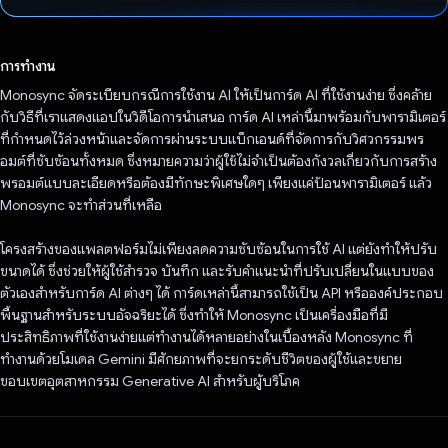
โหวตแล้ว
การทำงาน
Monosync จัดระเบียบกรณีการใช้งาน AI ให้เป็นการ์ด AI ที่ใช้งานง่าย ซึ่งคล้าย
กับวิธีที่เราแสดงแอปในวิดีโอการนำเสนอ การ์ด AI เหล่านี้มาพร้อมกับพารามิเตอร์
ที่กำหนดไว้ล่วงหน้าและจัดการผ่านระบบแบ็กเอนด์ที่จัดการกับวิศวกรรมพร
อมต์ที่ซับซ้อนทั้งหมด ซึ่งหมายความว่าผู้ใช้ไม่จําเป็นต้องกังวลเกี่ยวกับการสร้าง
พรอมต์แบบละเอียดหรือต้องมีทักษะพิเศษใดๆ เพียงแค่ป้อนพารามิเตอร์ แล้ว
Monosync จะทําส่วนที่เหลือ
โครงสร้างของแพลตฟอร์มไม่เพียงลดความซับซ้อนในการใช้ AI แต่ยังทำให้ปรับ
ขนาดได้ ซึ่งช่วยให้ผู้ใช้สำรวจ บันทึก และรับคำแนะนำที่ปรับเปลี่ยนในแบบของ
ตัวเองสำหรับการ์ด AI ต่างๆ ได้ การ์ดเหล่านี้สามารถใช้เป็น API หรือองค์ประกอบ
พื้นฐานสําหรับระบบอัจฉริยะได้ ซึ่งทําให้ Monosync เป็นเครื่องมือที่มี
ประสิทธิภาพที่ใช้งานง่ายแต่ทํางานได้หลายอย่างในเบื้องหลัง Monosync ที่
ทำงานด้วยโมเดล Gemini มีศักยภาพที่จะยกระดับชีวิตของผู้ใช้และขยาย
ขอบเขตอุตสาหกรรม Generative AI สำหรับผู้บริโภค