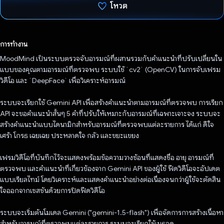
โหวต
โหวตแล้ว
การทำงาน
MoodMind เป็นระบบตรวจจับอารมณ์ที่ผสานรวมกับคําแนะนําที่ปรับเปลี่ยนใน
แบบของคุณตามอารมณ์ที่ตรวจพบ ระบบใช้ `cv2` (OpenCV) ในการจับเฟรม
วิดีโอ และ `DeepFace` เพื่อวิเคราะห์อารมณ์
ระบบจะเรียกใช้ Gemini API เพื่อสร้างคําแนะนําตามอารมณ์ที่ตรวจพบ การเรียก
API จะขอคําแนะนําสั้นๆ 5 คําที่ปรับให้เหมาะกับอารมณ์ที่เฉพาะเจาะจง ระบบจะ
สร้างคําแนะนําแบบไดนามิกสําหรับอารมณ์ที่ตรวจพบแต่ละรายการ ได้แก่ ดีใจ
เศร้า โกรธ เฉยเฉย ประหลาดใจ กลัว และขยะแขยง
เฟรมวิดีโอที่บันทึกไว้จะแสดงพร้อมข้อความวางซ้อนที่แสดงชื่อ อายุ อารมณ์ที่
ตรวจพบ และคําแนะนําที่เกี่ยวข้องจาก Gemini API ของผู้ใช้ ฟีดวิดีโอจะอัปเดต
แบบเรียลไทม์ โดยวิเคราะห์และแสดงคําแนะนําอย่างต่อเนื่องจนกว่าผู้ใช้จะตัดสิน
ใจออกจากเซสชันด้วยการปิดฟีดวิดีโอ
ระบบจะเริ่มต้นโมเดล Gemini ("gemini-1.5-flash") เพื่อจัดการการสร้างเนื้อหา
สําหรับอารมณ์ที่ตรวจพบแต่ละรายการ ระบบจะเรียกใช้เมธอด