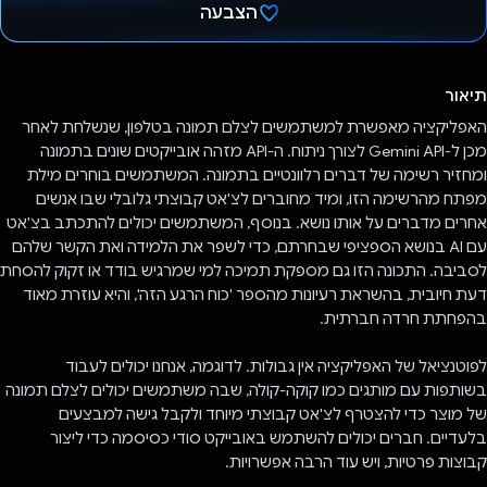
הצבעה
הצבעת!
תיאור
האפליקציה מאפשרת למשתמשים לצלם תמונה בטלפון, שנשלחת לאחר
מכן ל-Gemini API לצורך ניתוח. ה-API מזהה אובייקטים שונים בתמונה
ומחזיר רשימה של דברים רלוונטיים בתמונה. המשתמשים בוחרים מילת
מפתח מהרשימה הזו, ומיד מחוברים לצ'אט קבוצתי גלובלי שבו אנשים
אחרים מדברים על אותו נושא. בנוסף, המשתמשים יכולים להתכתב בצ'אט
עם AI בנושא הספציפי שבחרתם, כדי לשפר את הלמידה ואת הקשר שלהם
לסביבה. התכונה הזו גם מספקת תמיכה למי שמרגיש בודד או זקוק להסחת
דעת חיובית, בהשראת רעיונות מהספר 'כוח הרגע הזה', והיא עוזרת מאוד
בהפחתת חרדה חברתית.
לפוטנציאל של האפליקציה אין גבולות. לדוגמה, אנחנו יכולים לעבוד
בשותפות עם מותגים כמו קוקה-קולה, שבה משתמשים יכולים לצלם תמונה
של מוצר כדי להצטרף לצ'אט קבוצתי מיוחד ולקבל גישה למבצעים
בלעדיים. חברים יכולים להשתמש באובייקט סודי כסיסמה כדי ליצור
קבוצות פרטיות, ויש עוד הרבה אפשרויות.