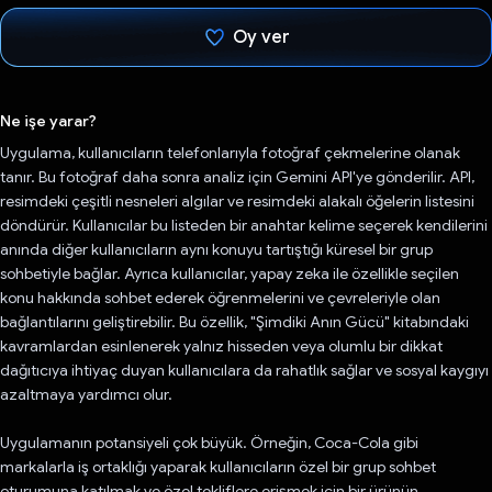
Oy ver
Oy verildi.
Ne işe yarar?
Uygulama, kullanıcıların telefonlarıyla fotoğraf çekmelerine olanak
tanır. Bu fotoğraf daha sonra analiz için Gemini API'ye gönderilir. API,
resimdeki çeşitli nesneleri algılar ve resimdeki alakalı öğelerin listesini
döndürür. Kullanıcılar bu listeden bir anahtar kelime seçerek kendilerini
anında diğer kullanıcıların aynı konuyu tartıştığı küresel bir grup
sohbetiyle bağlar. Ayrıca kullanıcılar, yapay zeka ile özellikle seçilen
konu hakkında sohbet ederek öğrenmelerini ve çevreleriyle olan
bağlantılarını geliştirebilir. Bu özellik, "Şimdiki Anın Gücü" kitabındaki
kavramlardan esinlenerek yalnız hisseden veya olumlu bir dikkat
dağıtıcıya ihtiyaç duyan kullanıcılara da rahatlık sağlar ve sosyal kaygıyı
azaltmaya yardımcı olur.
Uygulamanın potansiyeli çok büyük. Örneğin, Coca-Cola gibi
markalarla iş ortaklığı yaparak kullanıcıların özel bir grup sohbet
oturumuna katılmak ve özel tekliflere erişmek için bir ürünün