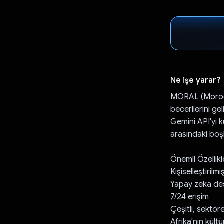
Ne işe yarar?
MORAL (Morocc
becerilerini ge
Gemini API'yi 
arasındaki boş
Önemli Özellikl
Kişiselleştiril
Yapay zeka des
7/24 erişim
Çeşitli, sektö
Afrika'nın kült