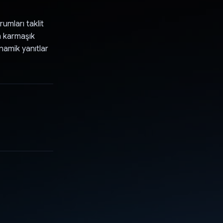
umları taklit
n karmaşık
namik yanıtlar