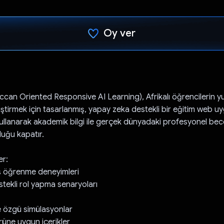
Oy ver
Oy verildi.
an Oriented Responsive AI Learning), Afrikalı öğrencilerin 
liştirmek için tasarlanmış, yapay zeka destekli bir eğitim web u
kullanarak akademik bilgi ile gerçek dünyadaki profesyonel bece
luğu kapatır.
er:
miş öğrenme deneyimleri
tekli rol yapma senaryoları
re özgü simülasyonlar
ürüne uygun içerikler