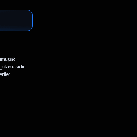
yumuşak
ygulamasıdır.
riler