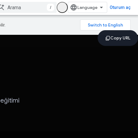
/
Oturum aç
lir.
eğitimi