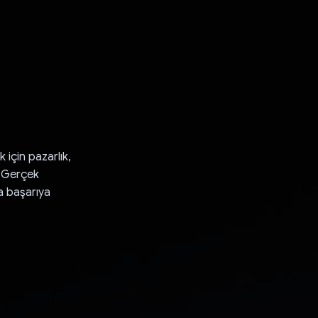
 için pazarlık,
r. Gerçek
a başarıya