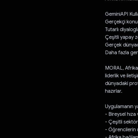
GeminiAPI Kull
Gerçekçi konuş
Tutarlı diyalogl
Çeşitli yapay 
Gerçek dünyad
Daha fazla gerç
MORAL, Afrika'd
liderlik ve ilet
dünyadaki prof
hazırlar.
Uygulamanın ya
- Bireysel hıza
- Çeşitli sektö
- Öğrencilerin
- Afrika bağlam