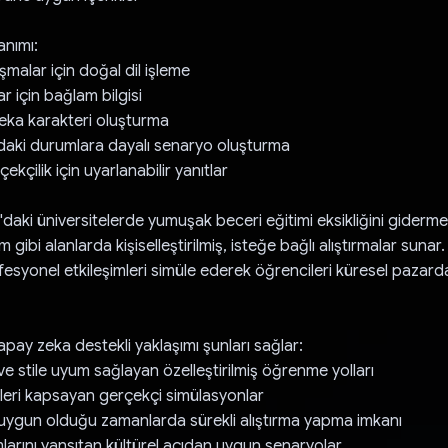
anımı:
malar için doğal dil işleme
ar için bağlam bilgisi
zeka karakteri oluşturma
aki durumlara dayalı senaryo oluşturma
ekçilik için uyarlanabilir yanıtlar
aki üniversitelerde yumuşak beceri eğitimi eksikliğini gidermek
işim gibi alanlarda kişiselleştirilmiş, isteğe bağlı alıştırmalar suna
esyonel etkileşimleri simüle ederek öğrencileri küresel pazard
pay zeka destekli yaklaşımı şunları sağlar:
 ve stile uyum sağlayan özelleştirilmiş öğrenme yolları
rleri kapsayan gerçekçi simülasyonlar
 uygun olduğu zamanlarda sürekli alıştırma yapma imkanı
larını yansıtan kültürel açıdan uygun senaryolar