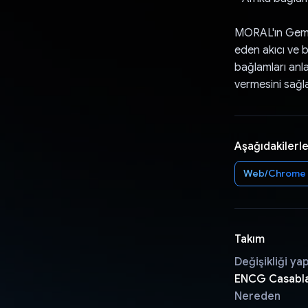
MORAL'ın Gemini
eden akıcı ve b
bağlamları anla
vermesini sağla
Aşağıdakilerle
Web/Chrome
Takım
Değişikliği ya
ENCG Casabl
Nereden