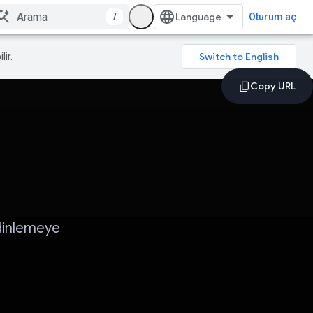
/
Oturum aç
lir.
 dinlemeye