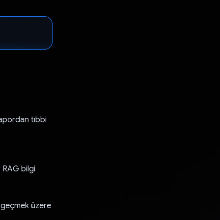
 rapordan tıbbi
r RAG bilgi
en geçmek üzere