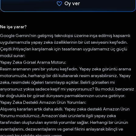
Oy ver
Oy verildi.
Ne işe yarar?
Google Gemini'nin gelişmiş teknolojisi üzerine inşa edilmiş kapsamlı
uygulamamızla yapay zeka özelliklerinin bir üst seviyesini keşfedin.
Çeşitli ihtiyaçları karşılamak için tasarlanan uygulamamız üç güçlü
modül sunar:
Yapay Zeka Görsel Arama Motoru:
Resim aramanın yeni bir yolunu keşfedin. Yapay zeka görüntü arama
motorumuzla, herhangi bir dili kullanarak resim arayabilirsiniz. Yapay
zeka, resimdeki öğeleri tanımlayıp açıklar. Belirli görselleri mi
arıyorsunuz yoksa sadece keşif mi yapıyorsunuz? Bu modül, benzersiz
bir doğrulukla bir görsel dünyasını parmaklarınızın ucuna getiriyor.
Yapay Zeka Destekli Amazon Ürün Yorumları:
Alışveriş kararları artık daha akıllı. Yapay zeka destekli Amazon Ürün
Yorumu modülümüz, Amazon'daki ürünlerle ilgili yapay zeka
tarafından oluşturulan ayrıntılı yorumlar sağlar. Herhangi bir ürünün
avantajlarını, dezavantajlarını ve genel fikrini anlayarak bilinçli ve
güvenli bir şekilde alışveriş yapın.