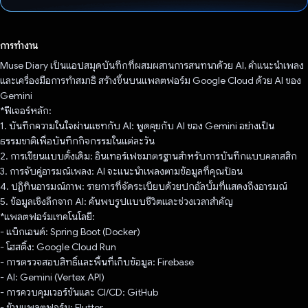
โหวตแล้ว
การทำงาน
Muse Diary เป็นแอปสมุดบันทึกที่ผสมผสานการสนทนาด้วย AI, คำแนะนำเพลง
และเครื่องมือการทำสมาธิ สร้างขึ้นบนแพลตฟอร์ม Google Cloud ด้วย AI ของ
Gemini
*ฟีเจอร์หลัก:
1. บันทึกความในใจผ่านแชทกับ AI: พูดคุยกับ AI ของ Gemini อย่างเป็น
ธรรมชาติเพื่อบันทึกกิจกรรมในแต่ละวัน
2. การเขียนแบบดั้งเดิม: อินเทอร์เฟซมาตรฐานสำหรับการบันทึกแบบคลาสสิก
3. การจับคู่อารมณ์เพลง: AI จะแนะนำเพลงตามข้อมูลที่คุณป้อน
4. ปฏิทินอารมณ์ภาพ: รายการที่จัดระเบียบด้วยปกอัลบั้มที่แสดงถึงอารมณ์
5. ข้อมูลเชิงลึกจาก AI: ค้นพบรูปแบบชีวิตและช่วงเวลาสำคัญ
*แพลตฟอร์มเทคโนโลยี:
- แบ็กเอนด์: Spring Boot (Docker)
- โฮสติ้ง: Google Cloud Run
- การตรวจสอบสิทธิ์และพื้นที่เก็บข้อมูล: Firebase
- AI: Gemini (Vertex API)
- การควบคุมเวอร์ชันและ CI/CD: GitHub
- ข้ามแพลตฟอร์ม: Flutter