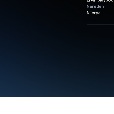
Ervin playbox
Nereden
Nijerya