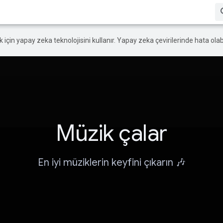
ek için yapay zeka teknolojisini kullanır. Yapay zeka çevirilerinde hata olabi
Müzik çalar
En iyi müziklerin keyfini çıkarın 🎶