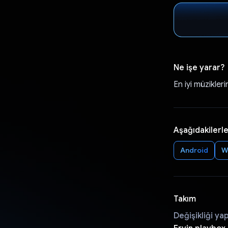
Ne işe yarar?
En iyi müzikleri
Aşağıdakilerle
Android
W
Takım
Değişikliği ya