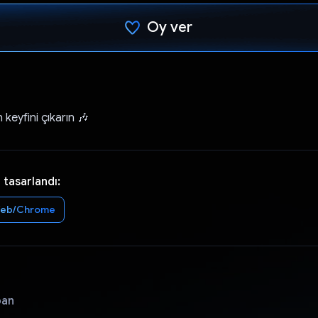
Oy ver
Oy verildi.
n keyfini çıkarın 🎶
 tasarlandı:
eb/Chrome
pan