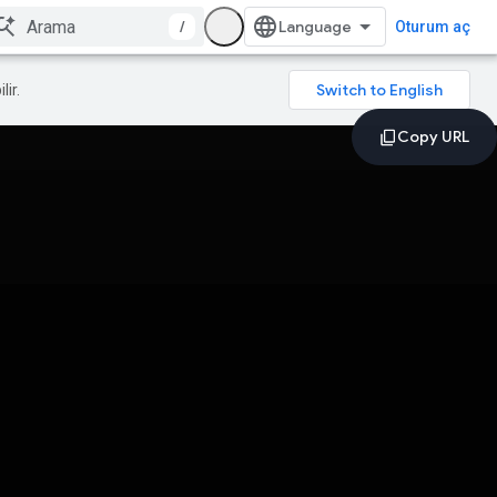
/
Oturum aç
lir.