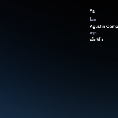
ทีม
โดย
Agustin Com
จาก
เม็กซิโก