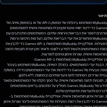
הצבעת!
תיאור
MyBuddy משתמש ביכולות של ממשק ה-API של AI בממשק שיחה של
Gemini כדי ליצור חוויה אינטראקטיבית ומותאמת אישית למשתמשים
שרוצים לשפר את הבריאות והרווחה שלהם. המשתמשים מתכתבים עם
MyBuddy ומתארים את יעדי הבריאות שלהם, העדפות התזונה ורמות
הפעילות. אפליקציית MyBuddy משתמשת ב-Gemini API כדי להבין את
כוונת המשתמשים ולגשת למידע רלוונטי, ולאחר מכן יוצרת תוכניות תזונה
מותאמות אישית, שגרות אימון וטיפים למודעוּת.
כך אפליקציית MyBuddy משתמשת ב-Gemini API:
1. הבנת יעדי המשתמשים: במהלך השיחה, MyBuddy משתמש בעיבוד
שפה טבעית של Gemini כדי לזהות את יעדי המשתמשים (ירידה במשקל,
בניית שרירים, הפחתת לחץ) והעדפותיהם (צמחונות, ללא גלוטן).
2. תוכניות תזונה מותאמות אישית: על סמך הקלט של המשתמשים ומאגר
הידע של Gemini, MyBuddy ממליץ על מתכונים בריאים שמותאמים
לצרכים ולהעדפות התזונתיים שלכם.
3. שגרות אימון מותאמות אישית: אפליקציית MyBuddy משתמשת ב-
Gemini כדי להבין את רמות הפעילות של המשתמשים וליצור שגרות אימון
מותאמות אישית שמתקדמות בהתאם למשוב מהמשתמשים.