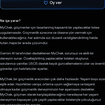
Oy ver
Oy verildi.
Ne işe yarar?
MyChek, göçmenler için tasarlanmış kapsamlı bir yapılacaklar listesi
uygulamasıdır. Göçmenlik sürecine ve ötesine yön vermek için
kullanabileceğiniz, her adımda sizi düzenli ve bilgilendirilmiş halde
tutan, hepsi bir arada çözümdür.
Gemini AI tarafından desteklenen MyChek, sorunsuz ve akıllı bir
deneyim sunar. Özelleştirilmiş yapılacaklar listeleri oluşturur,
sorularınızı yanıtlar, USCIS destek kaydı güncellemelerini izler ve önemli
görevler için hatırlatıcılar ayarlar.
MyChek, bir göçmenlik aracından çok daha fazlasıdır. Yaşam boyu size
eşlik eder. Hazırlıktan varışa, ortama uyum sağlamaya ve başarılı
olmaya kadar göçmenlik deneyiminizin her aşamasını destekler.
MyChek, göçmen olarak karşılaşabileceğiniz neredeyse her yaşam
deneyimini kapsayan çok çeşitli yapılacaklar listeleriyle yolculuğunuz
için vazgeçilmez bir araçtır.