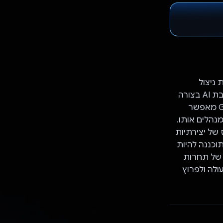
 ניצול
העוצמה של Gemini API. אפליקציית myLoop, בהשראת Microsoft Loop, משלבת AI בצורה
חלקה כדי לשפר את ניהול המסמכים ואת שיתוף הפעולה בזמן אמת. Gemini API מאפשר
מנהלים אותו.
 אלא מרכז של יצירתיות
 והיא תוכננה להיות
 של תחרות
הפעולה ולפרוץ