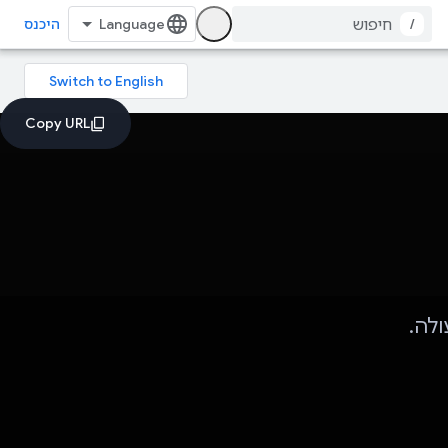
/
היכנס