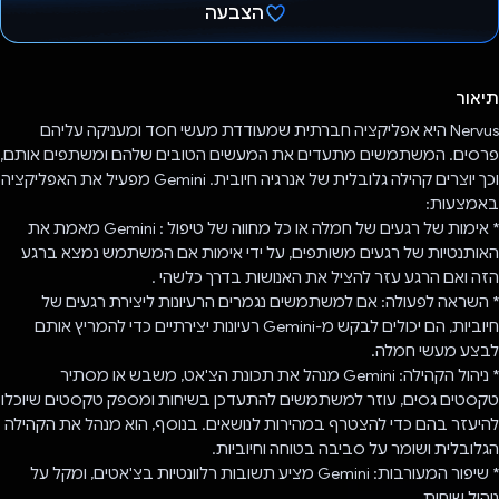
הצבעה
הצבעת!
תיאור
Nervus היא אפליקציה חברתית שמעודדת מעשי חסד ומעניקה עליהם
פרסים. המשתמשים מתעדים את המעשים הטובים שלהם ומשתפים אותם,
וכך יוצרים קהילה גלובלית של אנרגיה חיובית. Gemini מפעיל את האפליקציה
באמצעות:
* אימות של רגעים של חמלה או כל מחווה של טיפול : Gemini מאמת את
האותנטיות של רגעים משותפים, על ידי אימות אם המשתמש נמצא ברגע
הזה ואם הרגע עזר להציל את האנושות בדרך כלשהי .
* השראה לפעולה: אם למשתמשים נגמרים הרעיונות ליצירת רגעים של
חיוביות, הם יכולים לבקש מ-Gemini רעיונות יצירתיים כדי להמריץ אותם
לבצע מעשי חמלה.
* ניהול הקהילה: Gemini מנהל את תכונת הצ'אט, משבש או מסתיר
טקסטים גסים, עוזר למשתמשים להתעדכן בשיחות ומספק טקסטים שיוכלו
להיעזר בהם כדי להצטרף במהירות לנושאים. בנוסף, הוא מנהל את הקהילה
הגלובלית ושומר על סביבה בטוחה וחיוביות.
* שיפור המעורבות: Gemini מציע תשובות רלוונטיות בצ'אטים, ומקל על
ניהול שיחות.