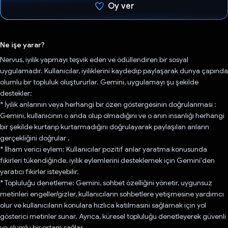
Oy ver
Oy verildi.
Ne işe yarar?
Nervus, iyilik yapmayı teşvik eden ve ödüllendiren bir sosyal
uygulamadır. Kullanıcılar, iyiliklerini kaydedip paylaşarak dünya çapında
olumlu bir topluluk oluştururlar. Gemini, uygulamayı şu şekilde
destekler:
* İyilik anlarının veya herhangi bir özen göstergesinin doğrulanması :
Gemini, kullanıcının o anda olup olmadığını ve o anın insanlığı herhangi
bir şekilde kurtarıp kurtarmadığını doğrulayarak paylaşılan anların
gerçekliğini doğrular .
* İlham verici eylem: Kullanıcılar pozitif anlar yaratma konusunda
fikirleri tükendiğinde, iyilik eylemlerini desteklemek için Gemini'den
yaratıcı fikirler isteyebilir.
* Topluluğu denetleme: Gemini, sohbet özelliğini yönetir, uygunsuz
metinleri engeller/gizler, kullanıcıların sohbetlere yetişmesine yardımcı
olur ve kullanıcıların konulara hızlıca katılmasını sağlamak için yol
gösterici metinler sunar. Ayrıca, küresel topluluğu denetleyerek güvenli
ve olumlu bir ortam sağlar.