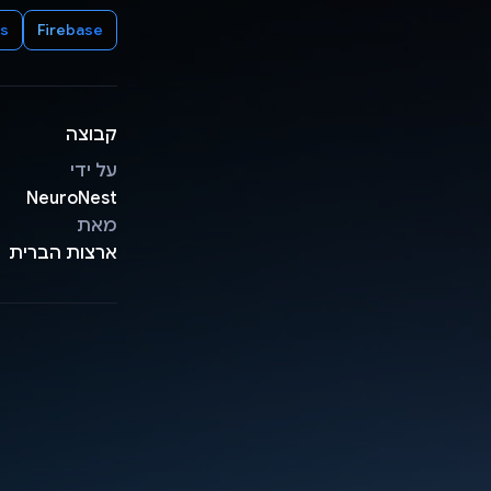
cs
Firebase
קבוצה
על ידי
NeuroNest
מאת
ארצות הברית