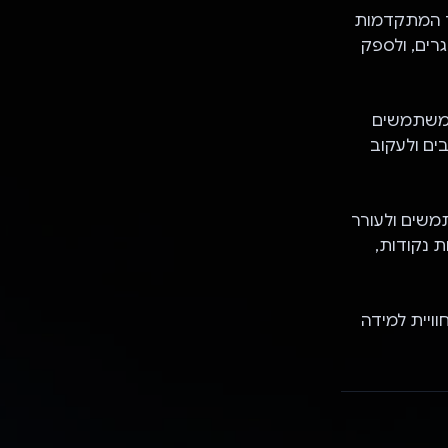
ד המתקדמות
תגרים, ולספק
יות של משתמשים
ים ולעקוב
משים ולעורר
שתמשת ב-Gemini API כדי להקצות נקודות,
תקדמת מבטיח ש-NeuroNest מספקת חוויית למידה