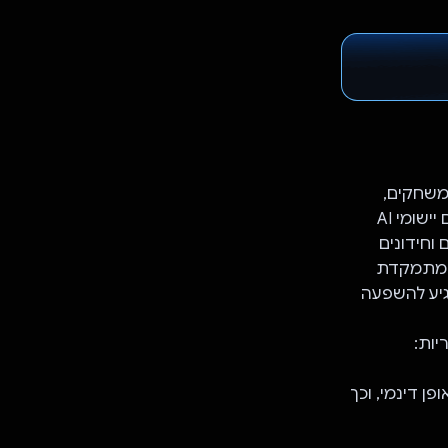
וססת-AI שמבוססת על משחקים,
שנועדה לגשר על פער המיומנויות בתחום ה-AI בקרב בני דור ה-Z. אנחנו מציעים יישומי AI
וחידונים
ראקטיביים, כדי להפוך את החינוך בנושא AI לנגיש, מעניין ויעיל. NeuroNest מתמקדת
גיע להשפעה
סים באופן דינמי, וכך