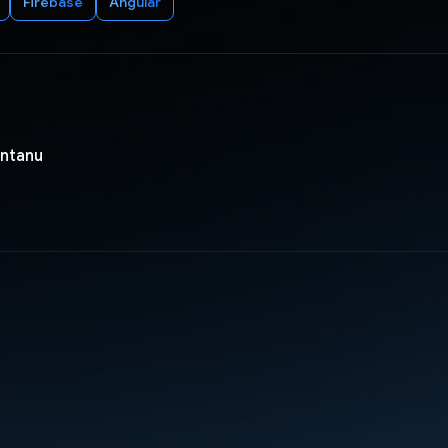
Firebase
Angular
antanu