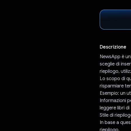
Descrizione
NewsApp è un'ap
sceglie di inse
riepilogo, utili
Lo scopo di qu
risparmiare te
Esempio: un ute
Informazioni pe
leggere libri di
Stile di riepilo
In base a quest
riepilogo.