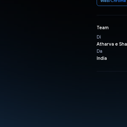
Web/Chrome
Team
Di
Atharva e Sh
Da
India