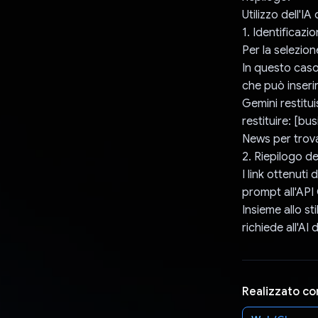
Utilizzo dell'IA
1. Identificazi
Per la selezione
In questo caso,
che può inserir
Gemini restitu
restituire: [bu
News per trovar
2. Riepilogo deg
I link ottenuti
prompt all'API
Insieme allo sti
richiede all'AI 
Realizzato co