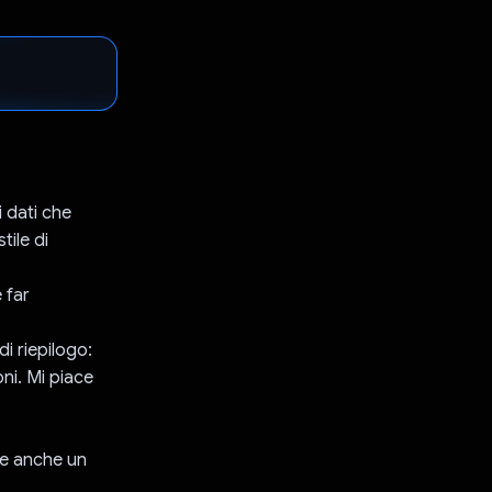
i dati che
tile di
 far
di riepilogo:
oni. Mi piace
sce anche un