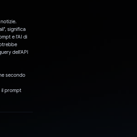
 notizie.
", significa
mpt e l'AI di
potrebbe
uery dell'API
come secondo
, il prompt