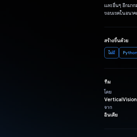
และอื่นๆ อีกมากม
ขอบเขตในอนาคต
สร้างขึ้นด้วย
ไม่มี
Pytho
ทีม
โดย
VerticalVision
จาก
อินเดีย