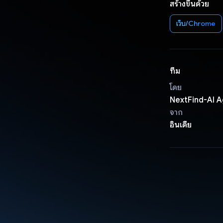
สร้างขึ้นด้วย
เว็บ/Chrome
ทีม
โดย
NextFind-AI A
จาก
อินเดีย