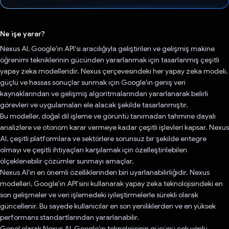
Oy verildi.
Ne işe yarar?
Nexus AI, Google'ın API'si aracılığıyla geliştirilen ve gelişmiş makine
öğrenimi tekniklerinin gücünden yararlanmak için tasarlanmış çeşitli
yapay zeka modelleridir. Nexus çerçevesindeki her yapay zeka modeli,
güçlü ve hassas sonuçlar sunmak için Google'ın geniş veri
kaynaklarından ve gelişmiş algoritmalarından yararlanarak belirli
görevleri ve uygulamaları ele alacak şekilde tasarlanmıştır.
Bu modeller, doğal dil işleme ve görüntü tanımadan tahmine dayalı
analizlere ve otonom karar vermeye kadar çeşitli işlevleri kapsar. Nexus
AI, çeşitli platformlara ve sektörlere sorunsuz bir şekilde entegre
olmayı ve çeşitli ihtiyaçları karşılamak için özelleştirilebilen
ölçeklenebilir çözümler sunmayı amaçlar.
Nexus AI'ın en önemli özelliklerinden biri uyarlanabilirliğidir. Nexus
modelleri, Google'ın API'sini kullanarak yapay zeka teknolojisindeki en
son gelişmeler ve veri işlemedeki iyileştirmelerle sürekli olarak
güncellenir. Bu sayede kullanıcılar en son yeniliklerden ve en yüksek
performans standartlarından yararlanabilir.
Genel olarak Nexus AI, Google'ın teknolojisinin gücünü çok yönlü,