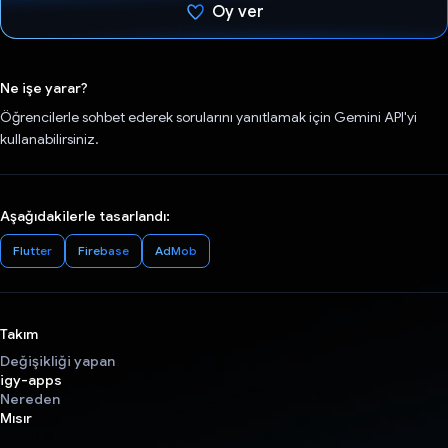
Oy ver
Oy verildi.
Ne işe yarar?
Öğrencilerle sohbet ederek sorularını yanıtlamak için Gemini API'yi
kullanabilirsiniz.
Aşağıdakilerle tasarlandı:
Flutter
Firebase
AdMob
Takım
Değişikliği yapan
igy-apps
Nereden
Mısır