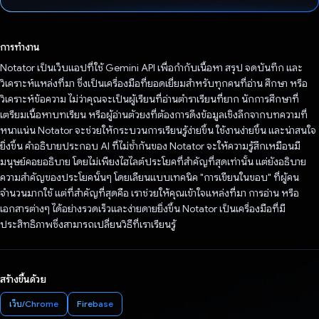
โหวตแล้ว
การทำงาน
Notator เป็นเว็บแอปที่ใช้ Gemini API เพื่อกำกับเนื้อหา สรุป จดบันทึก และ
วิเคราะห์แหล่งที่มา ซึ่งเป็นเครื่องมือที่ยอดเยี่ยมสำหรับทุกคนที่อ่าน ศึกษา หรือ
วิเคราะห์ข้อความ ไม่ว่าคุณจะเป็นผู้เรียนที่อ่านตำราเรียนที่ยาก นักการศึกษาที่
เตรียมเนื้อหาบทเรียน หรือผู้อ่านตัวยงที่ต้องการดึงข้อมูลเชิงลึกจากบทความที่
หนาแน่น Notator จะช่วยให้กระบวนการเรียนรู้ง่ายขึ้น ใช้งานง่ายขึ้น และน่าสนใจ
ยิ่งขึ้น คําอธิบายประกอบ AI ที่ไม่ซ้ำกันของ Notator จะให้ความรู้สึกเหมือนมี
มนุษย์คอยอธิบาย โดยไม่เพียงไฮไลต์ประโยคที่สําคัญที่สุดเท่านั้น แต่ยังอธิบาย
ความสําคัญของประโยคนั้นๆ โดยเลียนแบบเทคนิค "การเขียนในขอบ" ที่ผู้คน
จำนวนมากใช้ แต่ที่สำคัญที่สุดคือ เราช่วยให้คุณเข้าใจแหล่งที่มา การอ่าน หรือ
เอกสารต่างๆ ได้อย่างรวดเร็วและง่ายดายยิ่งขึ้น Notator เป็นเครื่องมือที่มี
ประสิทธิภาพซึ่งสามารถเปลี่ยนวิธีที่เราเรียนรู้
สร้างขึ้นด้วย
เว็บ/Chrome
Firebase