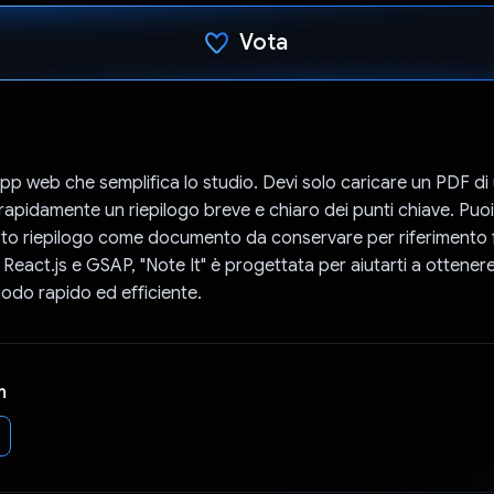
Vota
Ho votato
app web che semplifica lo studio. Devi solo caricare un PDF di
à rapidamente un riepilogo breve e chiaro dei punti chiave. Puo
to riepilogo come documento da conservare per riferimento 
 React.js e GSAP, "Note It" è progettata per aiutarti a ottener
modo rapido ed efficiente.
n