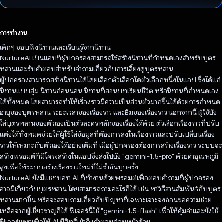
โหวตแล้ว
การทำงาน
เด็กๆ ชอบฟังนิทานและเรียนรู้จากนิทาน
NurtureAI เป็นแอปที่ผู้ปกครองสามารถใช้สร้างนิทานที่กำหนดเองสำหรับบุตร
หลานและรับคำตอบสำหรับคำถามเกี่ยวกับการเลี้ยงดูบุตรหลาน
ผู้ปกครองสามารถสร้างนิทานได้โดยเลือกตัวเลือกใดตัวเลือกหนึ่งในแอป ซึ่งได้แก่
นิทานแบบสุ่ม นิทานก่อนนอน นิทานที่สอนบทเรียนชีวิต หรือนิทานที่กำหนดเอง
ได้ทั้งหมด โดยสามารถทำให้เรื่องราวมีความเป็นส่วนตัวมากขึ้นได้ด้วยการกำหนด
อายุของบุตรหลาน ระยะเวลาของเรื่องราว และธีมของเรื่องราว นอกจากนี้ ผู้ใช้ยัง
ใส่บุตรหลานของตัวเองเป็นตัวละครหลักของเรื่องได้ด้วย ตัวเลือกเรื่องราวที่ปรับ
แต่งได้ทั้งหมดช่วยให้ผู้ใช้ใส่ข้อมูลที่ต้องการลงในเรื่องราวและปรับเปลี่ยนเรื่อง
ราวให้เหมาะกับตัวเองได้อย่างเต็มที่ เมื่อผู้ปกครองต้องการสร้างเรื่องราว ระบบจะ
สร้างพรอมต์ที่มีโครงสร้างในแอปซึ่งส่งไปยัง "gemini-1.5-pro" ด้วยค่าอุณหภูมิ
สูงเพื่อให้ระบบสร้างเรื่องราวใหม่ที่ไม่ซ้ำกันทุกครั้ง
NurtureAI ยังมีแชทบอท AI ที่ทำงานด้วยพรอมต์เพื่อตอบคำถามที่ผู้ปกครอง
อาจมีเกี่ยวกับบุตรหลาน โดยสามารถถามอะไรก็ได้ เช่น หาวิธีสานสัมพันธ์กับบุตร
หลานมากขึ้น หรือจะสอบถามเกี่ยวกับปัญหาที่เฉพาะเจาะจงก่อนขอความช่วย
เหลือจากผู้เชี่ยวชาญก็ได้ ฟีเจอร์นี้ใช้ "gemini-1.5-flash" เพื่อให้คุ้มค่าและยังใช้
ฟีเจอร์แชทเพื่อให้ AI มีสิทธิ์เข้าถึงคำตอบก่อนหน้าด้วย