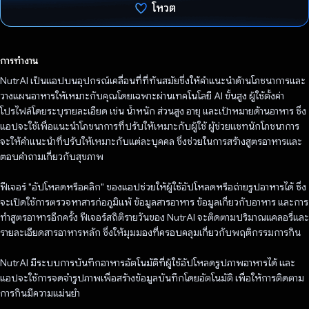
โหวต
โหวตแล้ว
การทำงาน
NutrAI เป็นแอปบนอุปกรณ์เคลื่อนที่ที่ทันสมัยซึ่งให้คำแนะนำด้านโภชนาการและ
วางแผนอาหารให้เหมาะกับคุณโดยเฉพาะผ่านเทคโนโลยี AI ขั้นสูง ผู้ใช้ตั้งค่า
โปรไฟล์โดยระบุรายละเอียด เช่น น้ำหนัก ส่วนสูง อายุ และเป้าหมายด้านอาหาร ซึ่ง
แอปจะใช้เพื่อแนะนำโภชนาการที่ปรับให้เหมาะกับผู้ใช้ ผู้ช่วยแชทนักโภชนาการ
จะให้คําแนะนําที่ปรับให้เหมาะกับแต่ละบุคคล ซึ่งช่วยในการสร้างสูตรอาหารและ
ตอบคําถามเกี่ยวกับสุขภาพ
ฟีเจอร์ "อัปโหลดหรือคลิก" ของแอปช่วยให้ผู้ใช้อัปโหลดหรือถ่ายรูปอาหารได้ ซึ่ง
จะเปิดใช้การตรวจหาสารก่อภูมิแพ้ ข้อมูลสารอาหาร ข้อมูลเกี่ยวกับอาหาร และการ
ทําสูตรอาหารอีกครั้ง ฟีเจอร์สถิติรายวันของ NutrAI จะติดตามปริมาณแคลอรี่และ
รายละเอียดสารอาหารหลัก ซึ่งให้มุมมองที่ครอบคลุมเกี่ยวกับพฤติกรรมการกิน
NutrAI มีระบบการบันทึกอาหารอัตโนมัติที่ผู้ใช้อัปโหลดรูปภาพอาหารได้ และ
แอปจะใช้การจดจำรูปภาพเพื่อสร้างข้อมูลบันทึกโดยอัตโนมัติ เพื่อให้การติดตาม
การกินมีความแม่นยำ