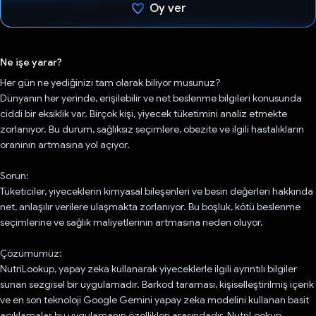
Oy ver
Oy verildi.
Ne işe yarar?
Her gün ne yediğinizi tam olarak biliyor musunuz?
Dünyanın her yerinde, erişilebilir ve net beslenme bilgileri konusunda
ciddi bir eksiklik var. Birçok kişi, yiyecek tüketimini analiz etmekte
zorlanıyor. Bu durum, sağlıksız seçimlere, obezite ve ilgili hastalıkların
oranının artmasına yol açıyor.
Sorun:
Tüketiciler, yiyeceklerin kimyasal bileşenleri ve besin değerleri hakkında
net, anlaşılır verilere ulaşmakta zorlanıyor. Bu boşluk, kötü beslenme
seçimlerine ve sağlık maliyetlerinin artmasına neden oluyor.
Çözümümüz:
NutriLookup, yapay zeka kullanarak yiyeceklerle ilgili ayrıntılı bilgiler
sunan sezgisel bir uygulamadır. Barkod taraması, kişiselleştirilmiş içerik
ve en son teknoloji Google Gemini yapay zeka modelini kullanan basit
açıklamalar bu uygulamanın özellikleri arasındadır. NutriLookup,