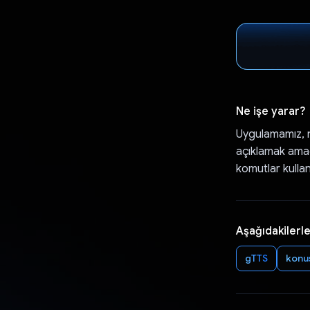
Ne işe yarar?
Uygulamamız, ne
açıklamak amacı
komutlar kullan
Aşağıdakilerle
gTTS
konu