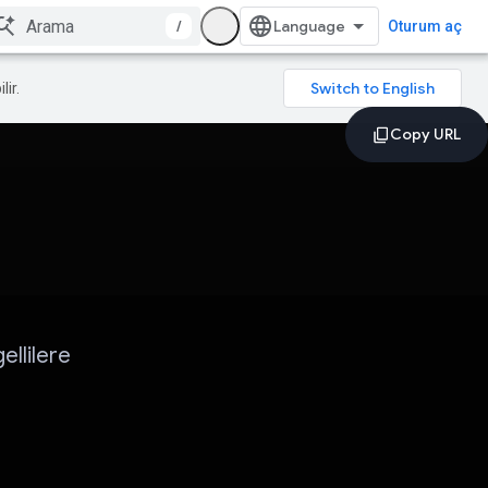
/
Oturum aç
lir.
ellilere