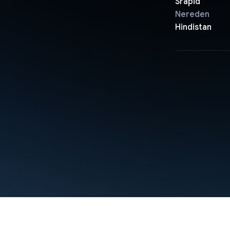
Srapid
Nereden
Hindistan