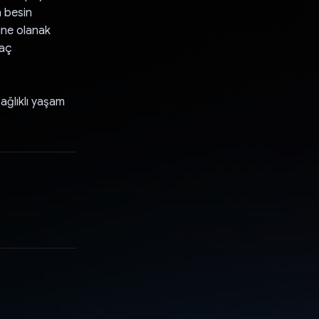
n besin
sine olanak
yaç
sağlıklı yaşam