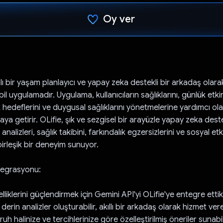
Oy ver
Oy verildi.
ı bir yaşam planlayıcı ve yapay zeka destekli bir arkadaş olara
bil uygulamadır. Uygulama, kullanıcıların sağlıklarını, günlük etkinl
ik hedeflerini ve duygusal sağlıklarını yönetmelerine yardımcı ola
araya getirir. OLifie, şık ve sezgisel bir arayüzle yapay zeka deste
ş analizleri, sağlık takibini, farkındalık egzersizlerini ve sosyal etk
irleşik bir deneyim sunuyor.
tegrasyonu:
liklerini güçlendirmek için Gemini API'yi OLifie'ye entegre ettik
erin analizler oluşturabilir, akıllı bir arkadaş olarak hizmet vere
, ruh halinize ve tercihlerinize göre özelleştirilmiş öneriler sunabi