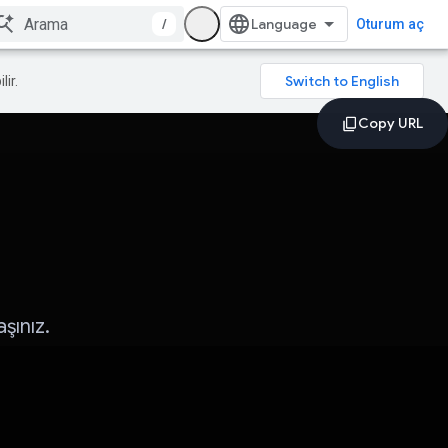
/
Oturum aç
lir.
şınız.