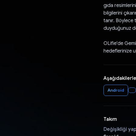
gıda resimlerin
bilgilerini çıka
tanır. Böylece 
duyduğunuz des
OLifie'de Gemini
hedeflerinize u
Aşağıdakilerle
Android
Takım
Değişikliği ya