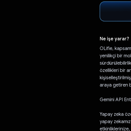
Ne işe yarar?
OLifie, kapsaml
yenilikçi bir mo
sürdürülebilirl
özellikleri bir 
kişiselleştirilmi
araya getiren b
Gemini API En
Yapay zeka özel
yapay zekamız d
etkinliklerinize