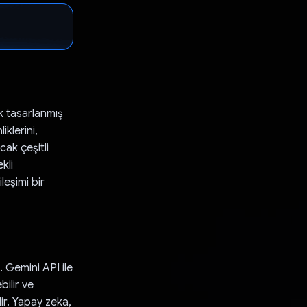
k tasarlanmış
iklerini,
cak çeşitli
kli
ileşimi bir
. Gemini API ile
bilir ve
lir. Yapay zeka,