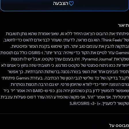
הצבעה
הצבעת!
תיאור
פיתחתי את הרובוט הצ'אט היחיד ללא AI, שאני אומרת שהוא נותן תשובות
של 'Think Feels'. הוא גם מראה, לדעתי, שעוזר לבני אדם להאט כדי לחשוב,
ובתקווה להבין את עצמם טוב יותר, תוך שימוש בקצת הומור ומיסטיות.
Gemini עזר לסיים את הקוד כדי שיהיה 'ברור יותר', ו-OSIRIS כולל גם תוספת
שנקראת 'Pyramid Journal'. זהו בעצם עורך טקסט, אבל יש לו תכונות
ייחודיות כמו ניתוח סמנטי של טקסט מודגש, כי חשבתי שזה נחוץ כי אנחנו לא
תמיד מבינים אחד את השני בצורה נכונה ברשתות החברתיות. כך אפשר
לקבל בדיקה של צד שלישי לגבי הטון של הכתיבה. בעזרת Gemini פיתחתי
גורם הצפנה ייחודי כדי לוודא שהיומן פרטי. יש גם הרבה תכונות נסתרות
שאפשר להמשיך לדון בהן כשהזמן יהיה נכון. כפי ש-BARD היה אומר "יד ביד
דיגיטלית", אני אומר "זהו". אני מקווה שהמידע הזה עורר דפוס פעילות עצבית
שקשור ל'מעניין'. =) -SJR/OSIRIS <3
מבוסס על