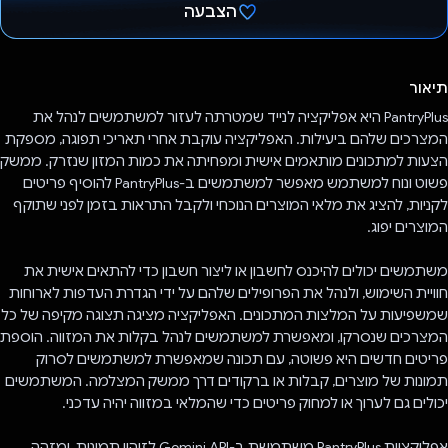
הצבעה
הצבעת!
תיאור
PantryPlus היא אפליקציה לנייד שמטרתה לעזור למשתמשים לנהל את
המצרכים שלהם ביעילות. האפליקציה עוקבת אחרי תאריכי תפוגה, מספקת
הצעות למתכונים מותאמים אישית ומפחיתה את כמות המזון שנזרק. ממשק
פשוט ונוח למשתמש מאפשר למשתמשים ב-PantryPlus להוסיף פריטים
לקניות, להציג את מלאי המוצרים הנוכחי ולקבל התראות בזמן לפני שתוקף
המוצרים יפוג.
משתמשים יכולים להיכנס לחשבון או ליצור חשבון כדי להתאים אישית את
חוויית השימוש, ולנהל את הפרופילים שלהם על ידי הגדרת העדפות לארוחות
שמשפיעות על המלצות המתכונים. האפליקציה מציגה תצוגה מקיפה של כל
המצרכים שנסרקו, ומאפשרת למשתמשים לנהל בקלות את המזווה. הוספת
פריטים חדשים היא פשוטה, עם תכונה שמאפשרת למשתמשים לסרוק
תמונות של מוצרים, קבלות או ברקודים דרך ממשק המצלמה. המשתמשים
יכולים גם לערוך או למחוק פריטים כדי שהמלאי במזווה יהיה עדכני.
אפליקציית PantryPlus משתמשת ב-Gemini API לזיהוי תמונות, ומזהה