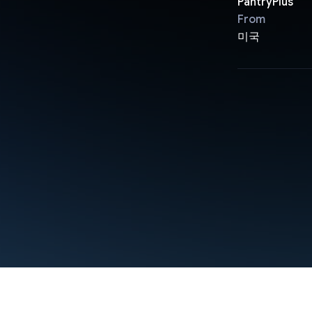
PantryPlus
From
미국