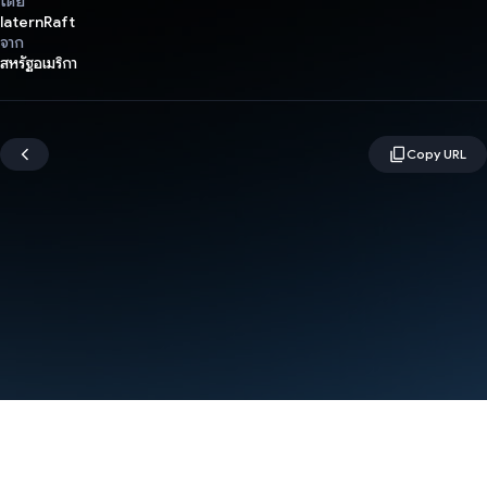
โดย
laternRaft
จาก
สหรัฐอเมริกา