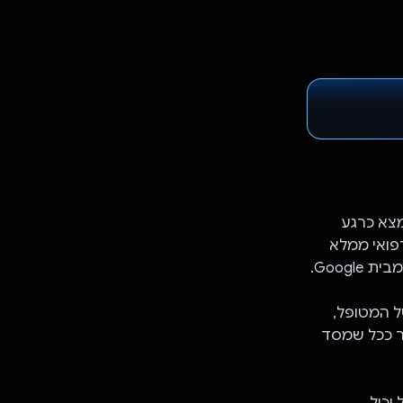
ויקט חדשני שנמצא כרגע
פואי ממלא
של המטופל,
תר ככל שמסד
פל יכול