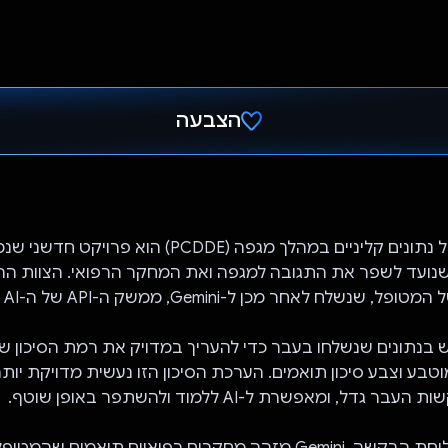
הצבעה
הצבעת!
מנוע הפענוח של נתונים קליניים במהלך מגפה (PCDDE) הוא פר
נועד לשפר את התגובה למגפה ואת המחקר הרפואי. הצוות הר
לח לאחר מכן ל-Gemini, ממשק ה-API של ה-AI מבית Google.
שתמש בנתונים שנשלחו בעבר כדי להעריך במדויק את רמת הסיכון 
וטבע וצבע סיכון תואמים. הערכת הסיכון הזו נעשית מדויקת יו
גדל, ומאפשרת ל-AI ללמוד ולהשתפר באופן שוטף.
בנוסף, בזמן שליחת הבקשה, Gemini מזהה מחקרים רפואיים תואמים שהמטו