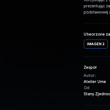
Korzystając z 
prezentując z
podstawowej za
Utworzone z
IMAGEN 2
Zespół
Autor:
Atelier Ume
Od
Stany Zjedno