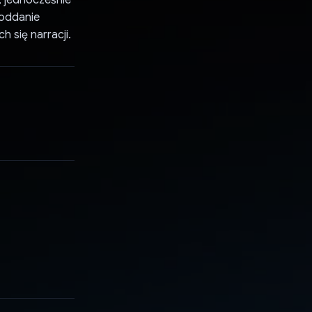
e, jednocześnie
 oddanie
 się narracji.