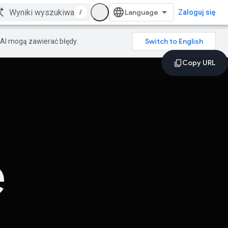
/
Zaloguj się
AI mogą zawierać błędy.
e