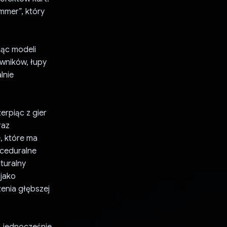
mmer”, który
jąc modeli
iwników, łupy
lnie
erpiąc z gier
raz
, które ma
oceduralne
turalny
 jako
enia głębszej