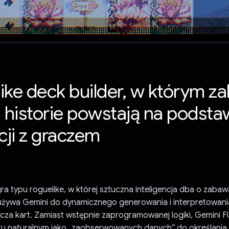
ike deck builder, w którym z
i historie powstają na podsta
cji z graczem
ra typu roguelike, w której sztuczna inteligencja dba o zaba
a używa Gemini do dynamicznego generowania i interpretowania
cza kart. Zamiast wstępnie zaprogramowanej logiki, Gemini F
ku naturalnym jako „zaobserwowanych danych” do określania 