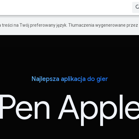
a treści na Twój preferowany język. Tłumaczenia wygenerowane przez 
Najlepsza aplikacja do gier
Pen Appl