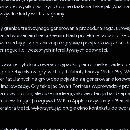
żna bez wysiłku tworzyć złożone działania, takie jak „Anagra
szystkie karty w ich anagramy
my granice tradycyjnego generowania proceduralnego, używa
nia tworzeniem treści. Gemini Flash projektuje fabułę, przec
zwierciedlając spontaniczną rozgrywkę i przypadkową absurda
er roguelike i wczesnych interaktywnych opowieści.
zawsze było kluczowe w przypadku gier roguelike i wideo, cz
 potrzeby mistrza gry, w których fabuły tworzy Mistrz Gry. W
ier fabularnych na gry wideo pojawiło się generowanie losowe
 improwizację. Gry takie jak Dwarf Fortress wyprowadziły pr
a nowy poziom, ale duże modele językowe oferują bardziej na
nia ewoluującej rozgrywki. W Pen Apple korzystamy z Gemini
ratora treści, wykorzystując długie okno kontekstu do tworz