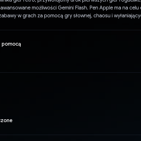
silnika gier retro, przywołujemy urok pierwszych gier roguelik
aawansowane możliwości Gemini Flash. Pen Apple ma na celu
bawy w grach za pomocą gry słownej, chaosu i wyłaniających
a pomocą
czone