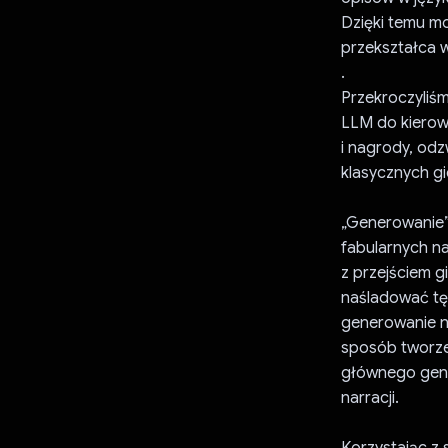
Dzięki temu mo
przekształca w
.
Przekroczyliś
LLM do kierowa
i nagrody, od
klasycznych gi
„Generowanie” 
fabularnych na
z przejściem g
naśladować tę
generowanie n
sposób tworze
głównego gene
narracji.