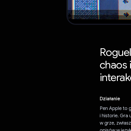
Roguel
chaos 
interak
Działanie
Pen Apple to g
i historie. Gr
w grze, zwłasz
opisów w języ