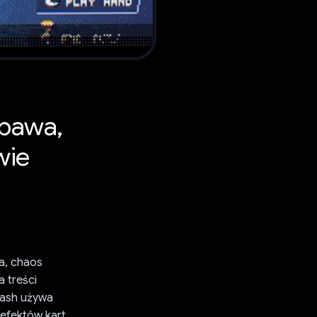
abawa,
wie
wa, chaos
 treści
lash używa
efektów kart.