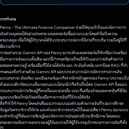
โหวตแล้ว
การทำงาน
Penny - The Ultimate Finance Companion ช่วยให้คุณเข้าถึงและจัดการการ
เงินส่วนบุคคลได้อย่างง่ายดาย แพลตฟอร์มนี้ออกแบบมาโดยคำนึงถึงความ
ครอบคลุม เพื่อให้ผู้ใช้ทุกคนได้รับประสบการณ์การใช้งานที่ราบรื่น รวมถึงผู้ใช้ที่
มีความพิการ
การผสานรวม Gemini API ของ Penny ยกระดับแพลตฟอร์มให้เหนือกว่าเครื่อง
มือทางการเงินแบบดั้งเดิม แอปนี้กำหนดนิยามใหม่ให้กับแอปการเงินด้วยการ
ผสมผสานความรู้ เครื่องมือที่ใช้งานได้จริง และ AI อันล้ำสมัย แชทบ็อต RAG ที่กํา
หนดเองซึ่งทำงานด้วย Gemini API มอบประสบการณ์การจัดการทางการเงิน
แบบสนทนา อัจฉริยะ และอินเทอร์แอกทีฟ หน้าหลักสูตรของ Penny ประกอบไป
ด้วยแบบฝึกหัดแบบเลือกตอบแบบไดนามิกที่สร้างขึ้นโดย Gemini API ซึ่งมอบ
ประสบการณ์การเรียนรู้ที่ตรงใจและน่าสนใจ ขณะที่เครื่องจำลองตลาดหุ้นที่มีข้อ
มูลแบบเรียลไทม์เป็นเครื่องมือทางการเงินที่ใช้งานได้จริง
สิ่งที่ทำให้ Penny โดดเด่นคือแนวทางแบบองค์รวมด้านการเงินที่รวมการศึกษา
ข้อมูลวิเคราะห์การใช้จ่าย และคำแนะนำการลงทุนไว้ในแอปเดียว Penny ออกแบบ
มาสำหรับผู้ที่ต้องการเรียนรู้และจัดการการเงินอย่างมีประสิทธิภาพ โดยตอบ
สนองความต้องการเฉพาะของผู้ใช้และช่วยให้ผู้ใช้บรรลุเป้าหมายทางการเงินที่ตั้ง
ไว้