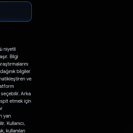
 niyetli
şır. Bilgi
raştırmalarını
dağınık bilgiler
matikleştiren ve
latform
 seçebilir. Arka
espit etmek için
ör
in yan
r. Kullanıcı,
k, kullanılan