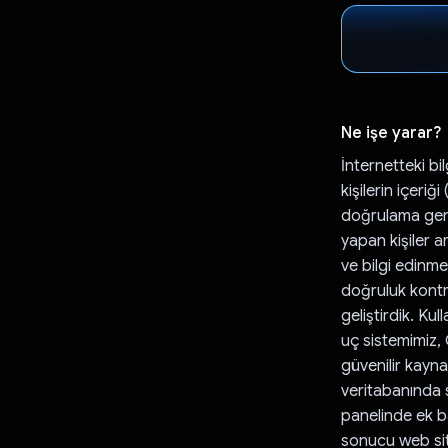
Ne işe yarar?
İnternetteki bi
kişilerin içeriğ
doğrulama gene
yapan kişiler a
ve bilgi edinme
doğruluk kontro
geliştirdik. Kul
uç sistemimiz, 
güvenilir kayna
veritabanında s
panelinde ek ba
sonucu web site