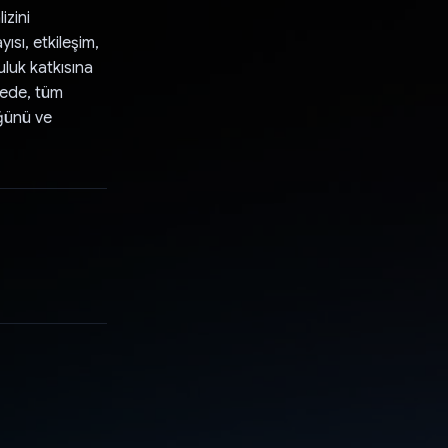
izini
sı, etkileşim,
luluk katkısına
yede, tüm
üğünü ve