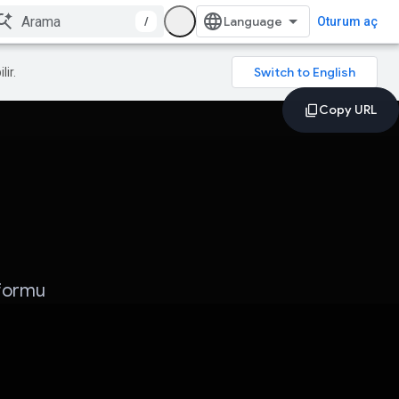
/
Oturum aç
lir.
tformu