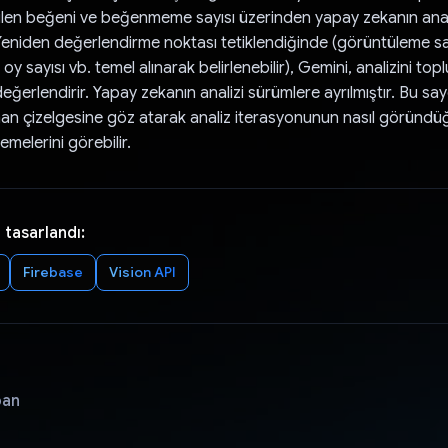
ilen beğeni ve beğenmeme sayısı üzerinden yapay zekanın anal
Yeniden değerlendirme noktası tetiklendiğinde (görüntüleme sayı
oy sayısı vb. temel alınarak belirlenebilir), Gemini, analizini top
ğerlendirir. Yapay zekanın analizi sürümlere ayrılmıştır. Bu sa
aman çizelgesine göz atarak analiz iterasyonunun nasıl göründ
melerini görebilir.
 tasarlandı:
Firebase
Vision API
pan