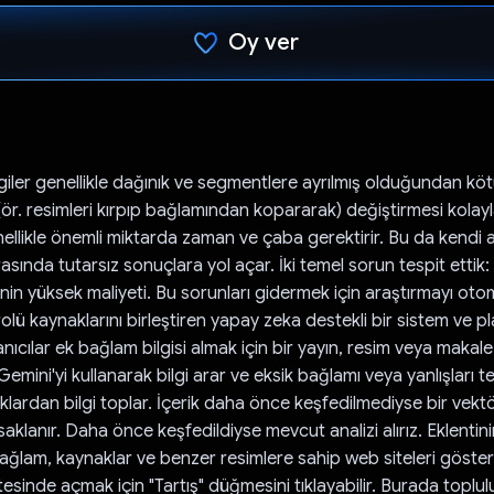
Oy ver
Oy verildi.
lgiler genellikle dağınık ve segmentlere ayrılmış olduğundan kötü
i (ör. resimleri kırpıp bağlamından kopararak) değiştirmesi kolayla
llikle önemli miktarda zaman ve çaba gerektirir. Bu da kendi a
rasında tutarsız sonuçlara yol açar. İki temel sorun tespit ettik: 
nin yüksek maliyeti. Bu sorunları gidermek için araştırmayı oto
lü kaynaklarını birleştiren yapay zeka destekli bir sistem ve p
lanıcılar ek bağlam bilgisi almak için bir yayın, resim veya makale
Gemini'yi kullanarak bilgi arar ve eksik bağlamı veya yanlışları t
klardan bilgi toplar. İçerik daha önce keşfedilmediyse bir vekt
aklanır. Daha önce keşfedildiyse mevcut analizi alırız. Eklentin
ğlam, kaynaklar ve benzer resimlere sahip web siteleri gösterili
sinde açmak için "Tartış" düğmesini tıklayabilir. Burada toplulu