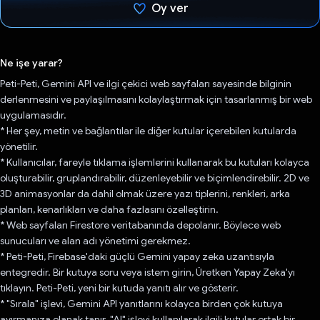
Oy ver
Oy verildi.
Ne işe yarar?
Peti-Peti, Gemini API ve ilgi çekici web sayfaları sayesinde bilginin
derlenmesini ve paylaşılmasını kolaylaştırmak için tasarlanmış bir web
uygulamasıdır.
* Her şey, metin ve bağlantılar ile diğer kutular içerebilen kutularda
yönetilir.
* Kullanıcılar, fareyle tıklama işlemlerini kullanarak bu kutuları kolayca
oluşturabilir, gruplandırabilir, düzenleyebilir ve biçimlendirebilir. 2D ve
3D animasyonlar da dahil olmak üzere yazı tiplerini, renkleri, arka
planları, kenarlıkları ve daha fazlasını özelleştirin.
* Web sayfaları Firestore veritabanında depolanır. Böylece web
sunucuları ve alan adı yönetimi gerekmez.
* Peti-Peti, Firebase'daki güçlü Gemini yapay zeka uzantısıyla
entegredir. Bir kutuya soru veya istem girin, Üretken Yapay Zeka'yı
tıklayın. Peti-Peti, yeni bir kutuda yanıtı alır ve gösterir.
* "Sırala" işlevi, Gemini API yanıtlarını kolayca birden çok kutuya
ayırmanıza olanak tanır. "Al" işlevi kullanılarak ilgili kutular ortak bir