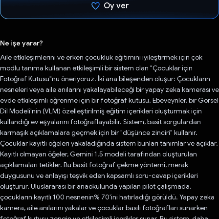
Oy ver
Oy verildi.
Ne işe yarar?
Aile etkileşimlerini ve erken çocukluk eğitimini iyileştirmek için çok
modlu tanıma kullanan etkileşimli bir sistem olan "Çocuklar için
Fotoğraf Kutusu"nu öneriyoruz. İki ana bileşenden oluşur: Çocukların
nesneleri veya aile anılarını yakalayabileceği bir yapay zeka kamerası ve
evde etkileşimli öğrenme için bir fotoğraf kutusu. Ebeveynler, bir Görsel
Dil Modeli'nin (VLM) özelleştirilmiş eğitim içerikleri oluşturmak için
kullandığı ev eşyalarını fotoğraflayabilir. Sistem, basit sorgulardan
karmaşık açıklamalara geçmek için bir "düşünce zinciri" kullanır.
Çocuklar kayıtlı öğeleri yakaladığında sistem bunları tanımlar ve açıklar.
Kayıtlı olmayan öğeler, Gemini 1.5 modeli tarafından oluşturulan
açıklamaları tetikler. Bu basit fotoğraf çekme yöntemi, merak
duygusunu ve anlayışı teşvik eden kapsamlı soru-cevap içerikleri
oluşturur. Uluslararası bir anaokulunda yapılan pilot çalışmada,
çocukların kayıtlı 100 nesnenin% 70'ini hatırladığı görüldü. Yapay zeka
kamera, aile anılarını yakalar ve çocuklar basılı fotoğrafları sunarken
fotoğraf kutusu zengin ve etkileşimli içerikler sunar. Bu sistem, daha