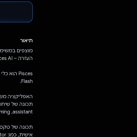
תיאור
מוצפים במשימות
העזרה – Pisces AI.
Flash.
האפליקציה מש
assistant,‏ Brainstorming וכו'.
תכונה של טקסט
אישית, כמו: Math tutor,‏ Create a simple web page וכו'.