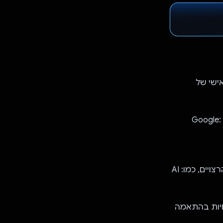
ישי של
ה-AI הכי מתקדם של Google: Gemini 1.5
תכונה של שיחות עם כמה תשובות כדי להתכתב בצ'אט ולקבל עזרה בנושאים הרצויים, כמו: AI
חיות בהתאמה