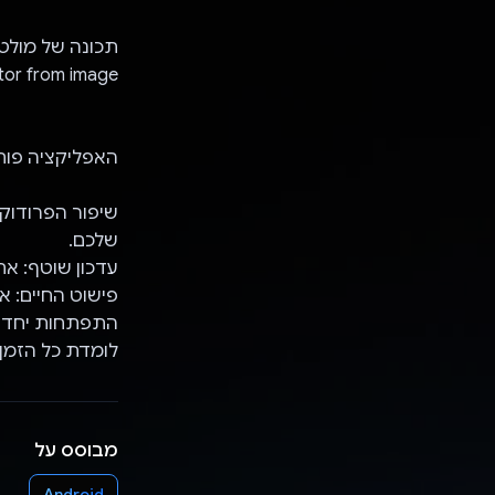
creator from image 
האפליקציה פות
שיפור הפרודוקט
שלכם.
עדכון שוטף: את
פישוט החיים: אתם יכולים לאפשר ל
התפתחות יחד א
לומדת כל הזמן
מבוסס על
Android