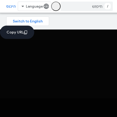
/
היכנס