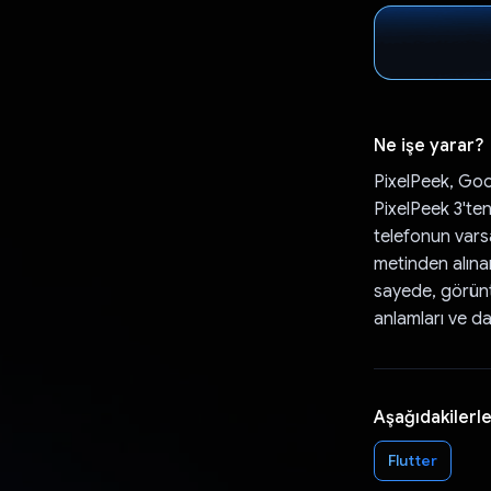
Ne işe yarar?
PixelPeek, Goo
PixelPeek 3'ten
telefonun varsa
metinden alınan
sayede, görüntü
anlamları ve da
Aşağıdakilerle
Flutter