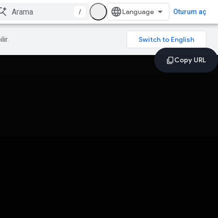
/
Oturum aç
lir.