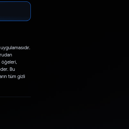
 uygulamasıdır.
ğrudan
 öğeleri,
eder. Bu
rın tüm gizli