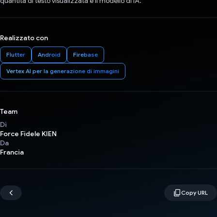
quantità di testo visualizzata e il modello di IA.
Realizzato con
Flutter
Android
Firebase
Vertex AI per la generazione di immagini
Team
Di
Force Fidele KIEN
Da
Francia