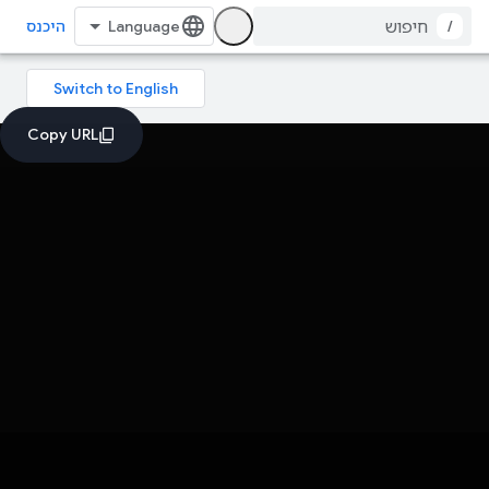
/
היכנס