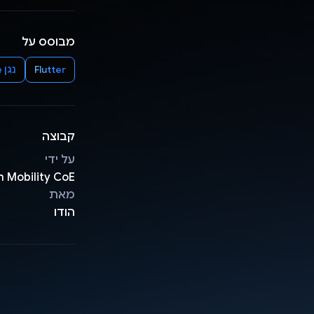
מבוסס על
Flutter
נגן YouTube
קבוצה
על ידי
h Mobility CoE
מאת
הודו