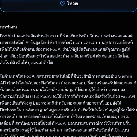
โหวต
โหวตแล้ว
การทำงาน
PodAI เป็นแอปพลิเคชันนวัตกรรมที่ช่วยเพิ่มประสิทธิภาพการสร้างพอดแคสต์
ผ่านเทคโนโลยี AI ขั้นสูง โดยให้บริการทั้งเว็บแอปและแอปบนอุปกรณ์เคลื่อนที่
เพื่อให้เข้าถึงได้หลายช่องทาง PodAI ช่วยให้ผู้ใช้สร้างพอดแคสต์คุณภาพสูงได้
ง่ายๆ เพียงป้อนชื่อและหัวข้อ แอปจะทำงานเขียนสคริปต์ ตัดต่อ และผลิตโดย
อัตโนมัติ เพื่อให้ทุกคนเข้าถึงได้
ในด้านเทคนิค PodAI ผสานรวมเทคโนโลยีที่มีประสิทธิภาพหลายอย่าง Gemini
API เป็นหัวใจสำคัญของฟังก์ชันการทำงานของแอป ซึ่งจะสร้างสคริปต์พอดแคสต์
ที่สอดคล้องกันและน่าสนใจโดยอิงตามข้อมูลที่ได้จากผู้ใช้ สําหรับการแปลง
ข้อความเป็นเสียง (TTS) PodAI จะใช้บริการที่กําหนดเองซึ่งสร้างขึ้นด้วย FastAPI
เพื่อส่งเสียงที่ฟังดูเป็นธรรมชาติสําหรับพอดแคสต์ นอกจากนี้ แอปยังใช้
Firebase ในการจัดการฐานข้อมูลแบบเรียลไทม์ เพื่อให้มั่นใจว่าข้อมูลผู้ใช้จะได้รับ
การจัดเก็บอย่างปลอดภัยและเข้าถึงได้ง่ายทั้งในแพลตฟอร์มเว็บและอุปกรณ์
เคลื่อนที่ สถาปัตยกรรมนี้ช่วยให้ PodAI มอบประสบการณ์การใช้งานที่ราบรื่น
และเป็นมิตรต่อผู้ใช้ โดยทำงานด้านการสร้างพอดแคสต์ที่ซับซ้อนให้เป็นแบบ
อัตโนมัติไปพร้อมกับรักษามาตรฐานคุณภาพและประสิทธิภาพไว้ในระดับสูง