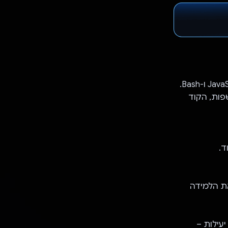
Polyglot הוא עורך קוד אונליין גמיש שתומך בשפות C,‏ C++,‏ Python,‏ Java,‏ JavaScript ו-Bash.
פות, הקוד
קדמים את הלמידה
יעילות –